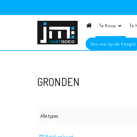
Home
Te Koop
Te 
Hou me op de hoogte
GRONDEN
Alle types
Bekijk op kaart