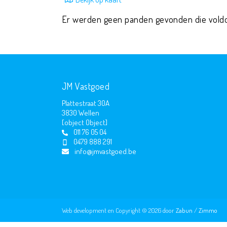
Er werden geen panden gevonden die vold
JM Vastgoed
Plattestraat 30A
3830 Wellen
[object Object]
011 76 05 04
0479 888 291
info@jmvastgoed.be
Web development en Copyright © 2026 door
Zabun
/
Zimmo