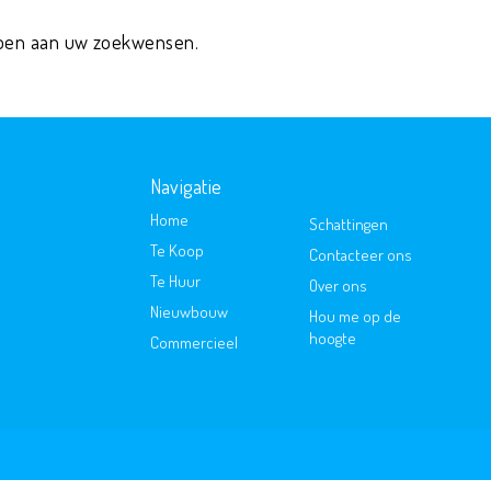
oen aan uw zoekwensen.
Navigatie
Home
Schattingen
Te Koop
Contacteer ons
Te Huur
Over ons
Nieuwbouw
Hou me op de
hoogte
Commercieel