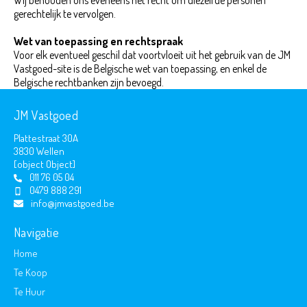
Wij behouden ons eveneens het recht om diezelfde personen
gerechtelijk te vervolgen.
Wet van toepassing en rechtspraak
Voor elk eventueel geschil dat voortvloeit uit het gebruik van de JM
Vastgoed-site is de Belgische wet van toepassing, en enkel de
Belgische rechtbanken zijn bevoegd.
JM Vastgoed
Plattestraat 30A
3830 Wellen
[object Object]
011 76 05 04
0479 888 291
info@jmvastgoed.be
Navigatie
Home
Te Koop
Te Huur