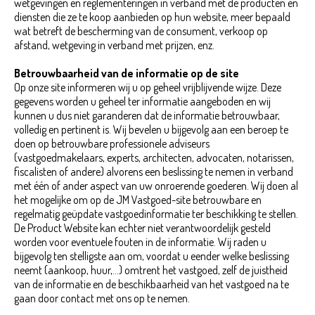
wetgevingen en reglementeringen in verband met de producten en
diensten die ze te koop aanbieden op hun website, meer bepaald
wat betreft de bescherming van de consument, verkoop op
afstand, wetgeving in verband met prijzen, enz.
Betrouwbaarheid van de informatie op de site
Op onze site informeren wij u op geheel vrijblijvende wijze. Deze
gegevens worden u geheel ter informatie aangeboden en wij
kunnen u dus niet garanderen dat de informatie betrouwbaar,
volledig en pertinent is. Wij bevelen u bijgevolg aan een beroep te
doen op betrouwbare professionele adviseurs
(vastgoedmakelaars, experts, architecten, advocaten, notarissen,
fiscalisten of andere) alvorens een beslissing te nemen in verband
met één of ander aspect van uw onroerende goederen. Wij doen al
het mogelijke om op de JM Vastgoed-site betrouwbare en
regelmatig geüpdate vastgoedinformatie ter beschikking te stellen.
De Product Website kan echter niet verantwoordelijk gesteld
worden voor eventuele fouten in de informatie. Wij raden u
bijgevolg ten stelligste aan om, voordat u eender welke beslissing
neemt (aankoop, huur,...) omtrent het vastgoed, zelf de juistheid
van de informatie en de beschikbaarheid van het vastgoed na te
gaan door contact met ons op te nemen.