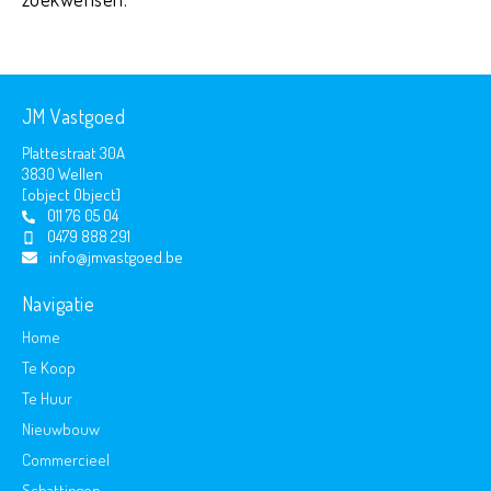
JM Vastgoed
Plattestraat 30A
3830 Wellen
[object Object]
011 76 05 04
0479 888 291
info@jmvastgoed.be
Navigatie
Home
Te Koop
Te Huur
Nieuwbouw
Commercieel
Schattingen