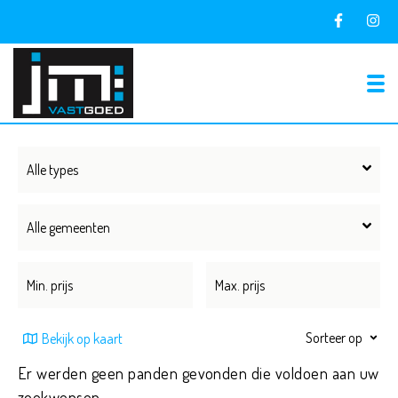
To
Alle types
Alle gemeenten
Sorteer op
Bekijk op kaart
Er werden geen panden gevonden die voldoen aan uw
zoekwensen.