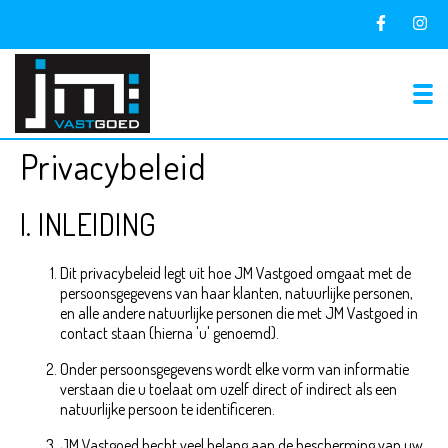
To
Privacybeleid
I. INLEIDING
Dit privacybeleid legt uit hoe JM Vastgoed omgaat met de
persoonsgegevens van haar klanten, natuurlijke personen,
en alle andere natuurlijke personen die met JM Vastgoed in
contact staan (hierna 'u' genoemd).
Onder persoonsgegevens wordt elke vorm van informatie
verstaan die u toelaat om uzelf direct of indirect als een
natuurlijke persoon te identificeren.
JM Vastgoed hecht veel belang aan de bescherming van uw