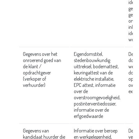
identi
gebru
gege
onde
inlez
ident
worde
Gegevens over het
Eigendomstitel,
Deze
onroerend goed van
stedenbouwkundig
door 
de klant /
uittreksel, bodemattest,
wel i
opdrachtgever
keuringattest van de
door
(verkoper of
elektrische installatie,
opgev
verhuurder)
EPC attest, informatie
overh
over de
exper
overstroomgevoeligheid,
postinterventiedossier,
informatie over de
erfgoedwaarde
Gegevens van
Informatie over beroep
Deze
kandidaat huurder die
en werkgelegenheid,
verz