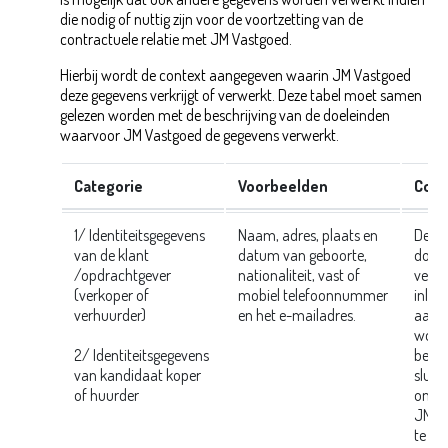
die nodig of nuttig zijn voor de voortzetting van de
contractuele relatie met JM Vastgoed.
Hierbij wordt de context aangegeven waarin JM Vastgoed
deze gegevens verkrijgt of verwerkt. Deze tabel moet samen
gelezen worden met de beschrijving van de doeleinden
waarvoor JM Vastgoed de gegevens verwerkt.
Categorie
Voorbeelden
Cont
1/ Identiteitsgegevens
Naam, adres, plaats en
Deze
van de klant
datum van geboorte,
door 
/opdrachtgever
nationaliteit, vast of
verwe
(verkoper of
mobiel telefoonnummer
inlic
verhuurder)
en het e-mailadres.
aanvr
wordt
2/ Identiteitsgegevens
bemi
van kandidaat koper
sluit 
of huurder
om de
JM Va
te ge