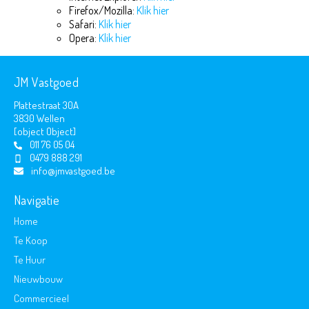
Firefox/Mozilla:
Klik hier
Safari:
Klik hier
Opera:
Klik hier
JM Vastgoed
Plattestraat 30A
3830 Wellen
[object Object]
011 76 05 04
0479 888 291
info@jmvastgoed.be
Navigatie
Home
Te Koop
Te Huur
Nieuwbouw
Commercieel