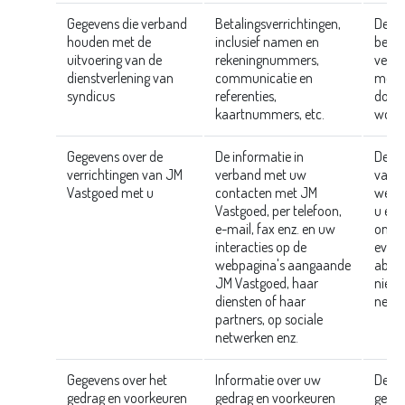
Gegevens die verband
Betalingsverrichtingen,
Deze
houden met de
inclusief namen en
betre
uitvoering van de
rekeningnummers,
verri
dienstverlening van
communicatie en
mede-
syndicus
referenties,
door 
kaartnummers, etc.
word
Gegevens over de
De informatie in
Deze
verrichtingen van JM
verband met uw
van c
Vastgoed met u
contacten met JM
welke
Vastgoed, per telefoon,
u en 
e-mail, fax enz. en uw
ontm
interacties op de
even
webpagina's aangaande
abon
JM Vastgoed, haar
nieuw
diensten of haar
netwe
partners, op sociale
netwerken enz.
Gegevens over het
Informatie over uw
Deze 
gedrag en voorkeuren
gedrag en voorkeuren
gevol