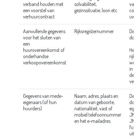
verband houden met
solvabiliteit,
van f
een voorstel van
gezinssituatie, loon etc.
contr
verhuurcontract
uw ve
Aanvullende gegevens
Rijksregisternummer
Deze
voor het sluiten van
door 
een
huurovereenkomst of
Het n
onderhandse
rijks
verkoopovereenkomst
wordt
in de
de we
vereis
Gegevens van mede-
Naam, adres, plaats en
Deze
eigenaars (of hun
datum van geboorte,
door 
huurders)
nationaliteit, vast of
eigen
mobiel telefoonnummer
JM V
en het e-mailadres.
JM V
funct
uitoe