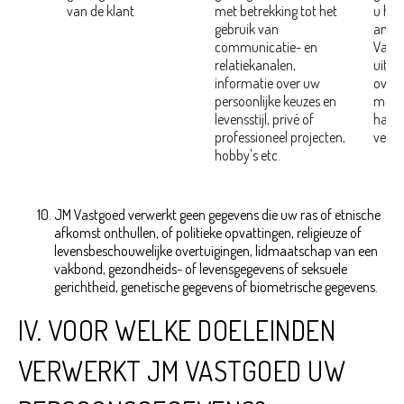
van de klant
met betrekking tot het
u heb
gebruik van
analy
communicatie- en
Vastg
relatiekanalen,
uitge
informatie over uw
over
persoonlijke keuzes en
met d
levensstijl, privé of
haar 
professioneel projecten,
verpl
hobby's etc.
JM Vastgoed verwerkt geen gegevens die uw ras of etnische
afkomst onthullen, of politieke opvattingen, religieuze of
levensbeschouwelijke overtuigingen, lidmaatschap van een
vakbond, gezondheids- of levensgegevens of seksuele
gerichtheid, genetische gegevens of biometrische gegevens.
IV. VOOR WELKE DOELEINDEN
VERWERKT JM VASTGOED UW