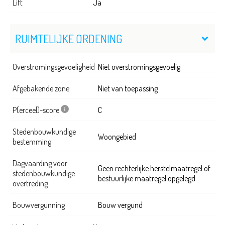
Lift
Ja
RUIMTELIJKE ORDENING
Overstromingsgevoeligheid
Niet overstromingsgevoelig
Afgebakende zone
Niet van toepassing
P(erceel)-score
C
Stedenbouwkundige
Woongebied
bestemming
Dagvaarding voor
Geen rechterlijke herstelmaatregel of
stedenbouwkundige
bestuurlijke maatregel opgelegd
overtreding
Bouwvergunning
Bouw vergund