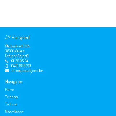
JM Vastgoed
Plattestraat 30A
3830 Wellen
[object Object]
011 76 05 04
0479 888 291
info@jmvastgoed.be
Navigatie
Home
Te Koop
Te Huur
Nieuwbouw