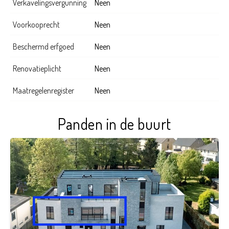
Verkavelingsvergunning
Neen
Voorkooprecht
Neen
Beschermd erfgoed
Neen
Renovatieplicht
Neen
Maatregelenregister
Neen
Panden in de buurt
3
1
116 m²