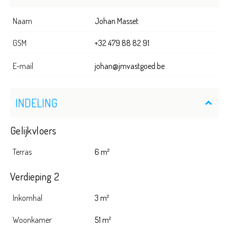
Naam
Johan Masset
GSM
+32 479 88 82 91
E-mail
johan@jmvastgoed.be
INDELING
Gelijkvloers
Terras
6 m²
Verdieping 2
Inkomhal
3 m²
Woonkamer
51 m²