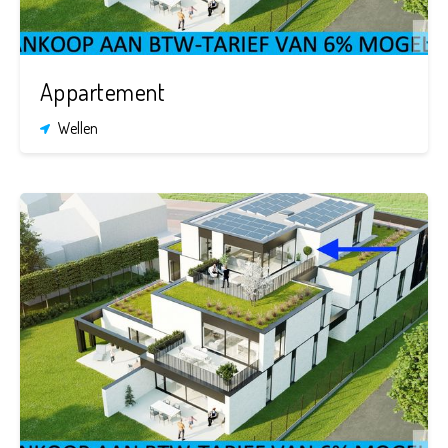
Appartement
Wellen
2
1
126,74
m²