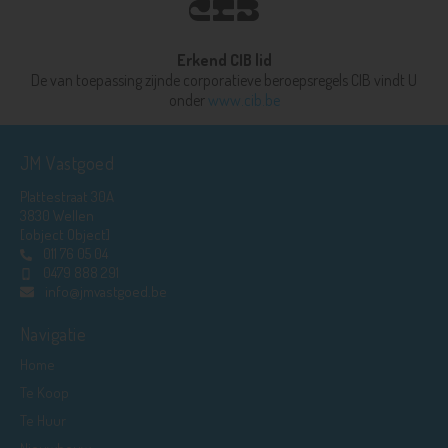
Erkend CIB lid
De van toepassing zijnde corporatieve beroepsregels CIB vindt U
onder
www.cib.be
JM Vastgoed
Plattestraat 30A
3830 Wellen
[object Object]
011 76 05 04
0479 888 291
info@jmvastgoed.be
Navigatie
Home
Te Koop
Te Huur