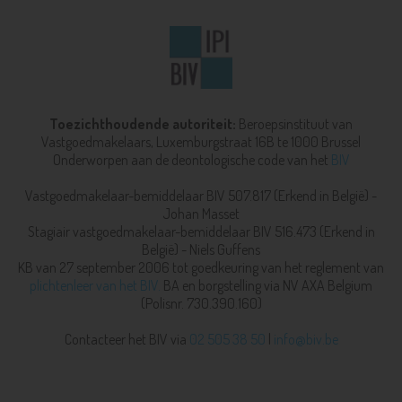
Toezichthoudende autoriteit:
Beroepsinstituut van
Vastgoedmakelaars,
Luxemburgstraat 16B te 1000 Brussel
Onderworpen aan de deontologische code van het
BIV
Vastgoedmakelaar-bemiddelaar BIV 507.817 (Erkend in België) -
Johan Masset
Stagiair vastgoedmakelaar-bemiddelaar BIV 516.473 (Erkend in
België) - Niels Guffens
KB van 27 september 2006 tot goedkeuring van het reglement van
plichtenleer van het BIV.
BA en borgstelling via NV AXA Belgium
(Polisnr. 730.390.160)
Contacteer het BIV via
02 505 38 50
|
info@biv.be