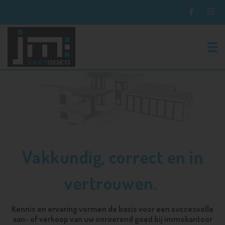
To
Vakkundig, correct en in
vertrouwen.
Kennis en ervaring vormen de basis voor een succesvolle
aan- of verkoop van uw onroerend goed bij immokantoor