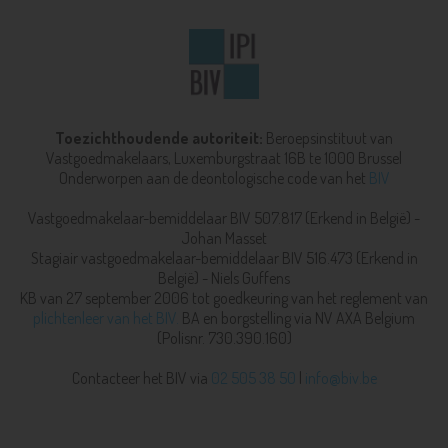
Toezichthoudende autoriteit:
Beroepsinstituut van
Vastgoedmakelaars,
Luxemburgstraat 16B te 1000 Brussel
Onderworpen aan de deontologische code van het
BIV
Vastgoedmakelaar-bemiddelaar BIV 507.817 (Erkend in België) -
Johan Masset
Stagiair vastgoedmakelaar-bemiddelaar BIV 516.473 (Erkend in
België) - Niels Guffens
KB van 27 september 2006 tot goedkeuring van het reglement van
plichtenleer van het BIV.
BA en borgstelling via NV AXA Belgium
(Polisnr. 730.390.160)
Contacteer het BIV via
02 505 38 50
|
info@biv.be