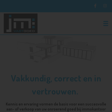
To
Vakkundig, correct en in
vertrouwen.
Kennis en ervaring vormen de basis voor een succesvolle
aan- of verkoop van uw onroerend goed bij immokantoor