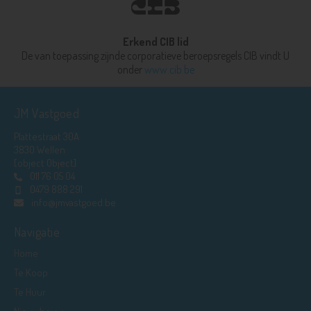
Erkend CIB lid
De van toepassing zijnde corporatieve beroepsregels CIB vindt U
onder
www.cib.be
JM Vastgoed
Plattestraat 30A
3830 Wellen
[object Object]
011 76 05 04
0479 888 291
info@jmvastgoed.be
Navigatie
Home
Te Koop
Te Huur