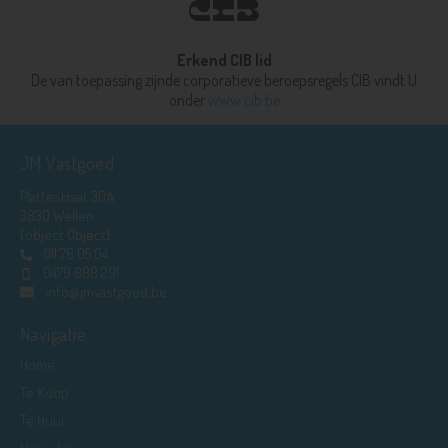
Erkend CIB lid
De van toepassing zijnde corporatieve beroepsregels CIB vindt U
onder
www.cib.be
JM Vastgoed
Plattestraat 30A
3830 Wellen
[object Object]
011 76 05 04
0479 888 291
info@jmvastgoed.be
Navigatie
Home
Te Koop
Te Huur