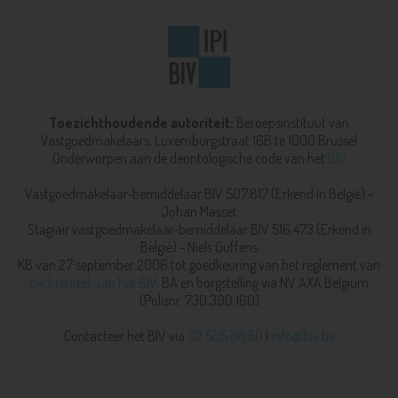
Toezichthoudende autoriteit:
Beroepsinstituut van
Vastgoedmakelaars,
Luxemburgstraat 16B te 1000 Brussel
Onderworpen aan de deontologische code van het
BIV
Vastgoedmakelaar-bemiddelaar BIV 507.817 (Erkend in België) -
Johan Masset
Stagiair vastgoedmakelaar-bemiddelaar BIV 516.473 (Erkend in
België) - Niels Guffens
KB van 27 september 2006 tot goedkeuring van het reglement van
plichtenleer van het BIV.
BA en borgstelling via NV AXA Belgium
(Polisnr. 730.390.160)
Contacteer het BIV via
02 505 38 50
|
info@biv.be