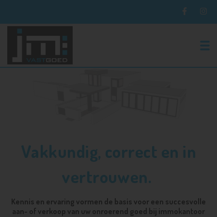
To
Vakkundig, correct en in
vertrouwen.
Kennis en ervaring vormen de basis voor een succesvolle
aan- of verkoop van uw onroerend goed bij immokantoor