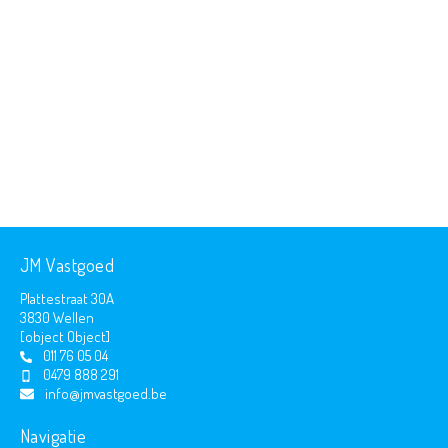
JM Vastgoed
Plattestraat 30A
3830 Wellen
[object Object]
011 76 05 04
0479 888 291
info@jmvastgoed.be
Navigatie