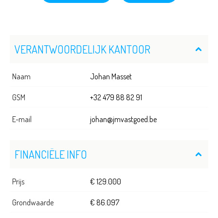
VERANTWOORDELIJK KANTOOR
Naam
Johan Masset
GSM
+32 479 88 82 91
E-mail
johan@jmvastgoed.be
FINANCIËLE INFO
Prijs
€ 129.000
Grondwaarde
€ 86.097