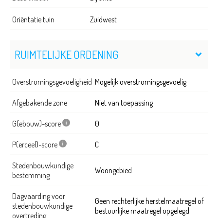
Oriëntatie tuin
Zuidwest
RUIMTELIJKE ORDENING
Overstromingsgevoeligheid
Mogelijk overstromingsgevoelig
Afgebakende zone
Niet van toepassing
G(ebouw)-score
0
P(erceel)-score
C
Stedenbouwkundige
Woongebied
bestemming
Dagvaarding voor
Geen rechterlijke herstelmaatregel of
stedenbouwkundige
bestuurlijke maatregel opgelegd
overtreding