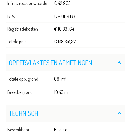
Infrastructuur waarde
€ 42.903
BTW
€ 9.009,63
Registratiekosten
€ 10.331,64
Totale prijs
€ 148.341,27
OPPERVLAKTES EN AFMETINGEN
Totale opp. grond
681 m²
Breedte grond
19,49 m
TECHNISCH
Beschikbaar
Bij akte