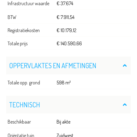
Infrastructuur waarde
€ 37.674
BTW
€ 7.911,54
Registratiekosten
€ 10.179,12
Totale prijs
€ 140.590,66
OPPERVLAKTES EN AFMETINGEN
Totale opp. grond
598 m²
TECHNISCH
Beschikbaar
Bij akte
Oriëntatie tuin
Zuidwest