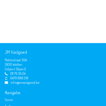
JM Vastgoed
Plattestraat 30A
3830 Wellen
[object Object]
011 76 05 04
0479 888 291
info@jmvastgoed.be
Navigatie
Home