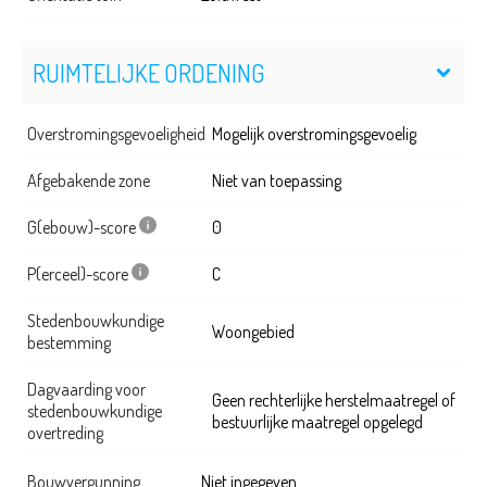
RUIMTELIJKE ORDENING
Overstromingsgevoeligheid
Mogelijk overstromingsgevoelig
Afgebakende zone
Niet van toepassing
G(ebouw)-score
0
P(erceel)-score
C
Stedenbouwkundige
Woongebied
bestemming
Dagvaarding voor
Geen rechterlijke herstelmaatregel of
stedenbouwkundige
bestuurlijke maatregel opgelegd
overtreding
Bouwvergunning
Niet ingegeven